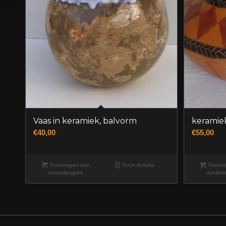
Vaas in keramiek, balvorm
keramie
€
40,00
€
55,00
Toevoegen aan
Toon details
Toevoe
winkelwagen
winkel