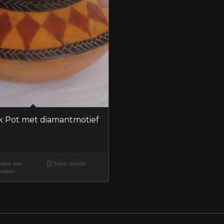
k Pot met diamantmotief
gen aan
Toon details
wagen