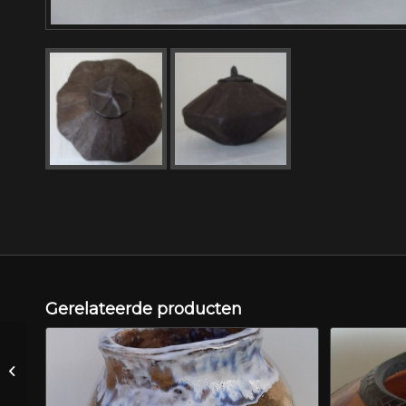
Gerelateerde producten
keramiek schaal met
labirint motief