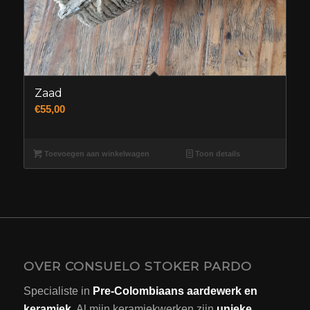
Zaad
€
55,00
Toevoegen aan winkelwagen
Toon details
OVER CONSUELO STOKER PARDO
Specialiste in
Pre-Colombiaans aardewerk en
keramiek
. Al mijn keramiekwerken zijn
unieke